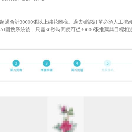
超過合計30000張以上繡花圖樣。過去確認訂單必須人工按經
入AI圖搜系統後，只需30秒時間便可從30000張推薦與目標