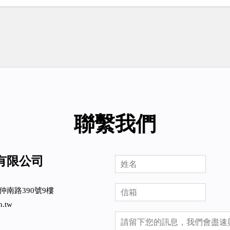
聯繫我們
有限公司
仲南路390號9樓
h.tw