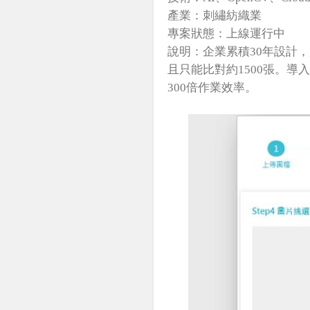
產業：刺繡紡織業

專案狀態：上線運行中

說明：企業累積30年設計，
且只能比對約1500張。導
300倍作業效率。