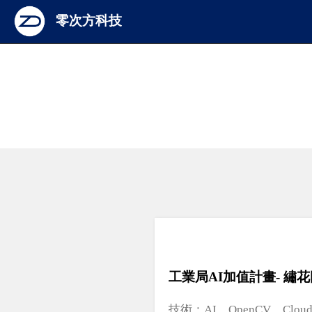
零次方科技
工業局AI加值計畫- 
技術：AI、OpenCV、Cloud 